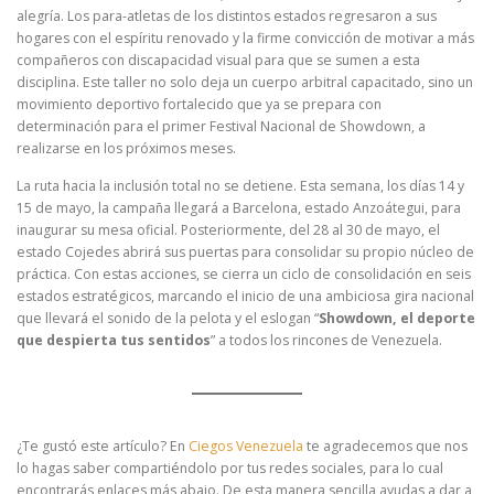
alegría. Los para-atletas de los distintos estados regresaron a sus
hogares con el espíritu renovado y la firme convicción de motivar a más
compañeros con discapacidad visual para que se sumen a esta
disciplina. Este taller no solo deja un cuerpo arbitral capacitado, sino un
movimiento deportivo fortalecido que ya se prepara con
determinación para el primer Festival Nacional de Showdown, a
realizarse en los próximos meses.
La ruta hacia la inclusión total no se detiene. Esta semana, los días 14 y
15 de mayo, la campaña llegará a Barcelona, estado Anzoátegui, para
inaugurar su mesa oficial. Posteriormente, del 28 al 30 de mayo, el
estado Cojedes abrirá sus puertas para consolidar su propio núcleo de
práctica. Con estas acciones, se cierra un ciclo de consolidación en seis
estados estratégicos, marcando el inicio de una ambiciosa gira nacional
que llevará el sonido de la pelota y el eslogan “
Showdown, el deporte
que despierta tus sentidos
” a todos los rincones de Venezuela.
¿Te gustó este artículo? En
Ciegos Venezuela
te agradecemos que nos
lo hagas saber compartiéndolo por tus redes sociales, para lo cual
encontrarás enlaces más abajo. De esta manera sencilla ayudas a dar a