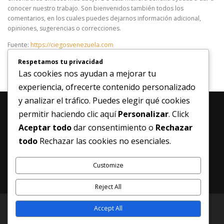
conocer nuestro trabajo. Son bienvenidos también todos los
comentarios, en los cuales puedes dejarnos información adicional,
opiniones, sugerencias o correcciones.
Fuente:
https://ciegosvenezuela.com
Respetamos tu privacidad
Las cookies nos ayudan a mejorar tu
experiencia, ofrecerte contenido personalizado
y analizar el tráfico. Puedes elegir qué cookies
permitir haciendo clic aquí
Personalizar
. Click
Aceptar todo
dar consentimiento o
Rechazar
MANTENTE ACTUALIZADO
todo
Rechazar las cookies no esenciales.
Customize
Reject All
Accept All
Copyright © 2026 ShowDown Venezuela - Vemos desde el