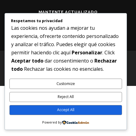
MANTENTE ACTUALIZADO
Respetamos tu privacidad
Las cookies nos ayudan a mejorar tu
experiencia, ofrecerte contenido personalizado
y analizar el tráfico. Puedes elegir qué cookies
permitir haciendo clic aquí
Personalizar
. Click
Aceptar todo
dar consentimiento o
Rechazar
Copyright © 2026 ShowDown Venezuela - Vemos desde el
todo
Rechazar las cookies no esenciales.
Corazón
–
Tema
OnePress
hecho por FameThemes
Customize
Reject All
Accept All
Powered by