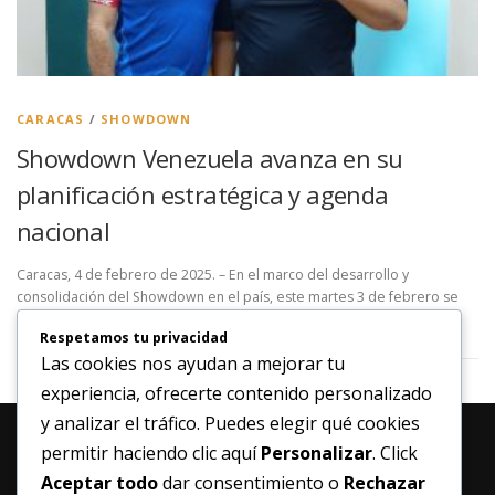
CARACAS
/
SHOWDOWN
Showdown Venezuela avanza en su
planificación estratégica y agenda
nacional
Caracas, 4 de febrero de 2025. – En el marco del desarrollo y
consolidación del Showdown en el país, este martes 3 de febrero se
realizó la segunda reunión de …
Respetamos tu privacidad
Las cookies nos ayudan a mejorar tu
experiencia, ofrecerte contenido personalizado
y analizar el tráfico. Puedes elegir qué cookies
permitir haciendo clic aquí
Personalizar
. Click
Aceptar todo
dar consentimiento o
Rechazar
MANTENTE ACTUALIZADO