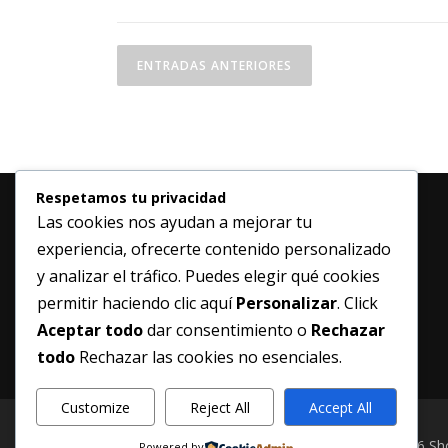
N
ENTRADAS ANTERIORES
a
v
e
g
Respetamos tu privacidad
Las cookies nos ayudan a mejorar tu
a
experiencia, ofrecerte contenido personalizado
c
y analizar el tráfico. Puedes elegir qué cookies
i
permitir haciendo clic aquí
Personalizar
. Click
Aceptar todo
dar consentimiento o
Rechazar
ó
todo
Rechazar las cookies no esenciales.
n
Customize
Reject All
Accept All
d
Copyright © 2026 S
Powered by