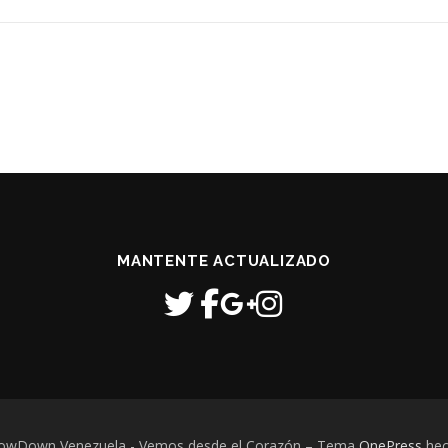
MANTENTE ACTUALIZADO
howDown Venezuela - Vemos desde el Corazón
–
Tema
OnePress
hec