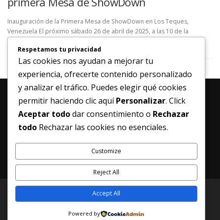
primera Mesa de ShowDown
Inauguración de la Primera Mesa de ShowDown en Los Teques,
Venezuela El próximo sábado 26 de abril de 2025, a las 10 de la
mañana, se llevará a cabo la …
Respetamos tu privacidad
Las cookies nos ayudan a mejorar tu
experiencia, ofrecerte contenido personalizado
y analizar el tráfico. Puedes elegir qué cookies
permitir haciendo clic aquí
Personalizar
. Click
Aceptar todo
dar consentimiento o
Rechazar
MANTENTE ACTUALIZADO
todo
Rechazar las cookies no esenciales.
Customize
Reject All
Accept All
Copyright © 2026 ShowDown Venezuela - Vemos desde el
Corazón
–
Tema
OnePress
hecho por FameThemes
Powered by